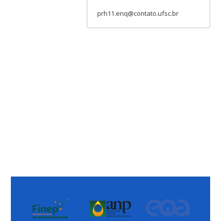
prh11.enq@contato.ufsc.br