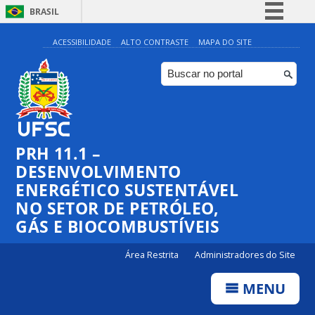
BRASIL
Simplifique!
ACESSIBILIDADE
ALTO CONTRASTE
MAPA DO SITE
Comunica BR
Participe
Acesso à informação
Legislação
PRH 11.1 –
Canais
DESENVOLVIMENTO
ENERGÉTICO SUSTENTÁVEL
NO SETOR DE PETRÓLEO,
GÁS E BIOCOMBUSTÍVEIS
Área Restrita
Administradores do Site
MENU