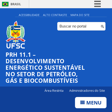
BRASIL
Simplifique!
ACESSIBILIDADE
ALTO CONTRASTE
MAPA DO SITE
Comunica BR
Participe
Acesso à informação
Legislação
PRH 11.1 –
Canais
DESENVOLVIMENTO
ENERGÉTICO SUSTENTÁVEL
NO SETOR DE PETRÓLEO,
GÁS E BIOCOMBUSTÍVEIS
Área Restrita
Administradores do Site
MENU