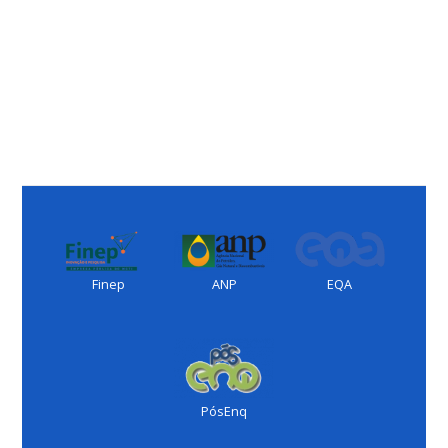
EQA
Finep
ANP
PósEnq