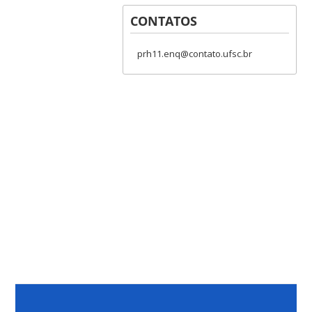
CONTATOS
prh11.enq@contato.ufsc.br