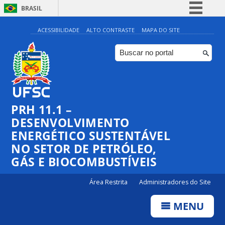
BRASIL
Simplifique!
ACESSIBILIDADE
ALTO CONTRASTE
MAPA DO SITE
Comunica BR
Participe
Acesso à informação
Legislação
PRH 11.1 –
Canais
DESENVOLVIMENTO
ENERGÉTICO SUSTENTÁVEL
NO SETOR DE PETRÓLEO,
GÁS E BIOCOMBUSTÍVEIS
Área Restrita
Administradores do Site
MENU