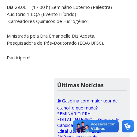
Dia 29.06 – (17:00 h) Seminário Externo (Palestra) –
Auditório 1 EQA (Evento Híbrido)
“Carreadores Químicos de Hidrogênio”.
Ministrada pela Dra Emanoelle Diz Acosta,
Pesquisadora de Pós-Doutorado (EQA/UFSC).
Participem!
Últimas Notícias
⛽ Gasolina com maior teor de
etanol: o que muda?
SEMINÁRIO PRH
EDITAL INTERNO – Seleção de
Candidatos para Indicação ao
Edital BEPE-ANP 2026
ANP realiza visita de