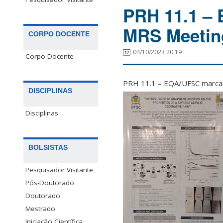
PRH 11.1 –
MRS Meetin
CORPO DOCENTE
04/10/2023 20:19
Corpo Docente
PRH 11.1 – EQA/UFSC marcan
DISCIPLINAS
Disciplinas
BOLSISTAS
Pesquisador Visitante
Pós-Doutorado
Doutorado
Mestrado
Iniciação Científica