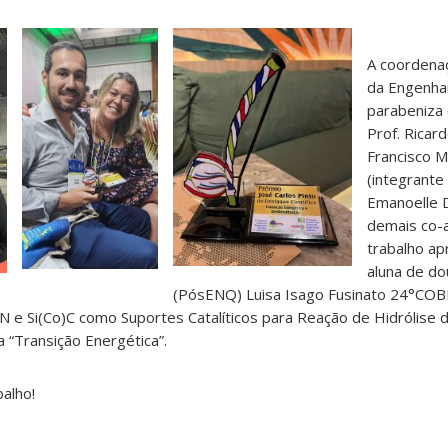
A coordena
da Engenha
parabeniza 
Prof. Ricar
Francisco 
(integrante
Emanoelle D
demais co-
trabalho ap
aluna de d
(PósENQ) Luisa Isago Fusinato 24°COBE
N e Si(Co)C como Suportes Catalíticos para Reação de Hidrólise 
a “Transição Energética”.
alho!