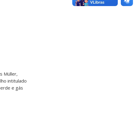
s Müller,
ho intitulado
verde e gás