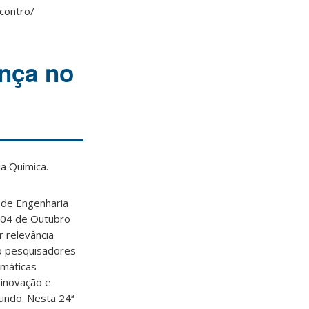
contro/
nça no
a Química.
 de Engenharia
 04 de Outubro
 relevância
do pesquisadores
emáticas
 inovação e
mundo. Nesta 24ª