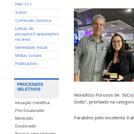
PRH 11.1
Sobre
Comissão Gestora
Linhas de
pesquisa/Capacitações
na área
Identidade Visual
Mídias Sociais
Publicações
PROCESSOS
SELETIVOS
Monólitos Porosos de Si(Co)
Sódio”, premiado na categori
Iniciação Científica
Pós-Doutorado
Parabéns pelo excelente trab
Mestrado
Doutorado
Pesquisador Visitante