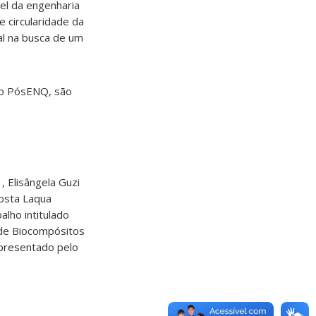
el da engenharia
e circularidade da
al na busca de um
 do PósENQ, são
 Elisângela Guzi
Costa Laqua
alho intitulado
 de Biocompósitos
apresentado pelo