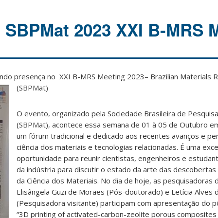
o SBPMat 2023 XXI B-MRS M
do presença no XXI B-MRS Meeting 2023– Brazilian Materials R
(SBPMat)
O evento, organizado pela Sociedade Brasileira de Pesquisa
(SBPMat), acontece essa semana de 01 à 05 de Outubro em
um fórum tradicional e dedicado aos recentes avanços e pe
ciência dos materiais e tecnologias relacionadas. É uma exc
oportunidade para reunir cientistas, engenheiros e estudan
da indústria para discutir o estado da arte das descobertas
da Ciência dos Materiais. No dia de hoje, as pesquisadoras
Elisângela Guzi de Moraes (Pós-doutorado) e Letícia Alves 
(Pesquisadora visitante) participam com apresentação do pô
“3D printing of activated-carbon-zeolite porous composite