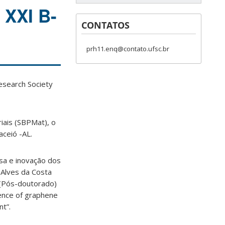
 XXI B-
CONTATOS
prh11.enq@contato.ufsc.br
esearch Society
iais (SBPMat), o
ceió -AL.
sa e inovação dos
 Alves da Costa
 (Pós-doutorado)
uence of graphene
nt”.