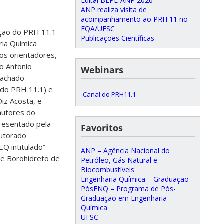
Edital BEPE-ANP 2026
ANP realiza visita de
acompanhamento ao PRH 11 no
EQA/UFSC
ção do PRH 11.1
Publicações Científicas
ria Química
os orientadores,
do Antonio
Webinars
Machado
 do PRH 11.1) e
Canal do PRH11.1
iz Acosta, e
autores do
resentado pela
Favoritos
outorado
Q intitulado”
ANP – Agência Nacional do
de Borohidreto de
Petróleo, Gás Natural e
Biocombustíveis
Engenharia Química – Graduação
PósENQ – Programa de Pós-
Graduação em Engenharia
Química
UFSC