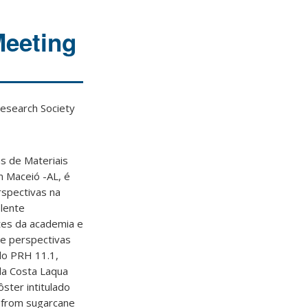
eeting
esearch Society
s de Materiais
 Maceió -AL, é
rspectivas na
elente
tes da academia e
 e perspectivas
 do PRH 11.1,
da Costa Laqua
ster intitulado
s from sugarcane