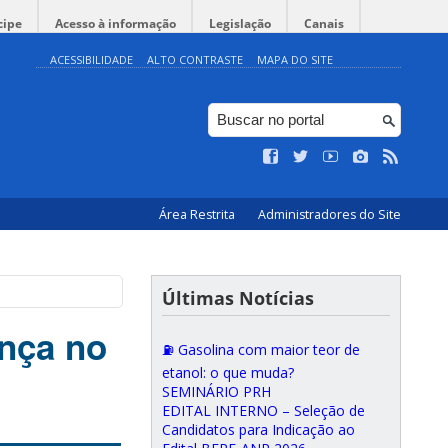
cipe
Acesso à informação
Legislação
Canais
ACESSIBILIDADE
ALTO CONTRASTE
MAPA DO SITE
Área Restrita
Administradores do Site
Últimas Notícias
nça no
⛽ Gasolina com maior teor de
etanol: o que muda?
SEMINÁRIO PRH
EDITAL INTERNO – Seleção de
Candidatos para Indicação ao