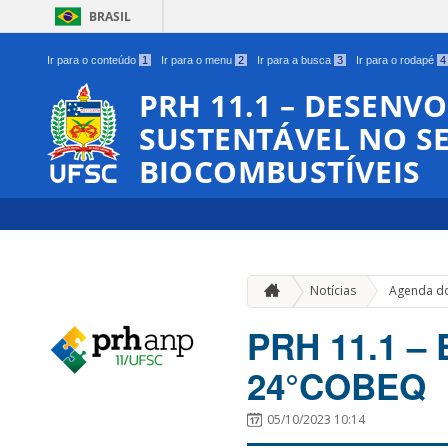
BRASIL
Ir para o conteúdo
1
Ir para o menu
2
Ir para a busca
3
Ir para o rodapé
4
PRH 11.1 – DESENV
SUSTENTÁVEL NO SE
BIOCOMBUSTÍVEIS
Notícias
Agenda do
PRH 11.1 –
24°COBEQ
05/10/2023 10:14