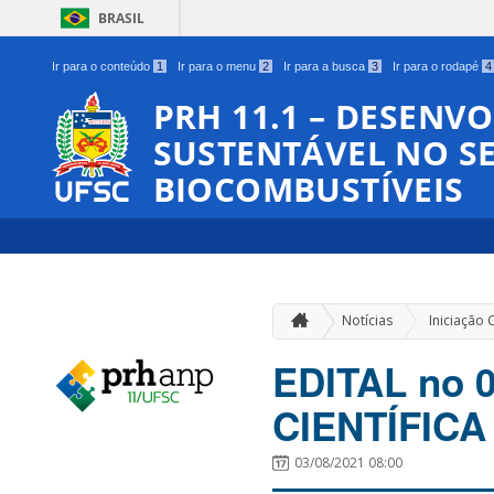
BRASIL
Ir para o conteúdo
1
Ir para o menu
2
Ir para a busca
3
Ir para o rodapé
4
PRH 11.1 – DESENV
SUSTENTÁVEL NO SE
BIOCOMBUSTÍVEIS
Notícias
Iniciação C
EDITAL no 
CIENTÍFICA 
03/08/2021 08:00