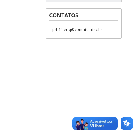
CONTATOS
prh11.enq@contato.ufsc.br