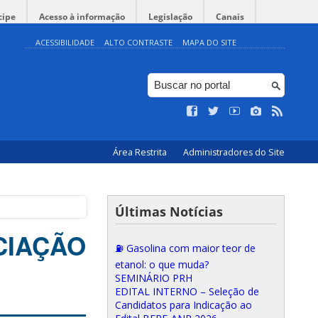
cipe
Acesso à informação
Legislação
Canais
ACESSIBILIDADE
ALTO CONTRASTE
MAPA DO SITE
Área Restrita
Administradores do Site
Últimas Notícias
ICIAÇÃO
⛽ Gasolina com maior teor de
etanol: o que muda?
SEMINÁRIO PRH
EDITAL INTERNO – Seleção de
Candidatos para Indicação ao