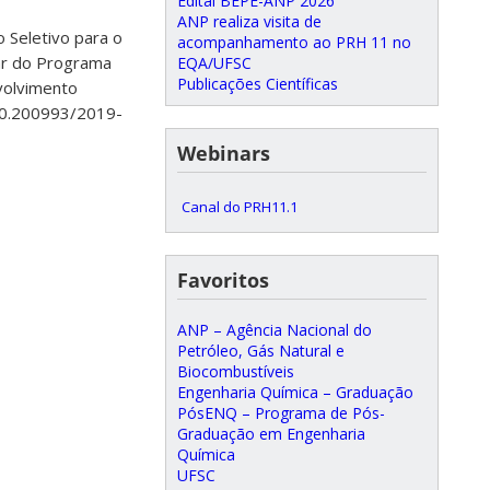
Edital BEPE-ANP 2026
ANP realiza visita de
o Seletivo para o
acompanhamento ao PRH 11 no
par do Programa
EQA/UFSC
Publicações Científicas
volvimento
0.200993/2019-
Webinars
Canal do PRH11.1
Favoritos
ANP – Agência Nacional do
Petróleo, Gás Natural e
Biocombustíveis
Engenharia Química – Graduação
PósENQ – Programa de Pós-
Graduação em Engenharia
Química
UFSC