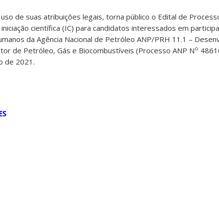
so de suas atribuições legais, torna público o Edital de Process
niciação científica (IC) para candidatos interessados em partici
manos da Agência Nacional de Petróleo ANP/PRH 11.1 – Desen
o
etor de Petróleo, Gás e Biocombustíveis (Processo ANP N
4861
no de 2021.
ES