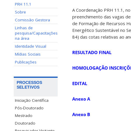
PRH 11.1
A Coordenação PRH 11.1, no u
Sobre
preenchimento das vagas de i
Comissão Gestora
de Formação de Recursos Hu
Linhas de
Energético Sustentável no S
pesquisa/Capacitações
84) das cotas relativas ao a
na área
Identidade Visual
RESULTADO FINAL
Mídias Sociais
Publicações
HOMOLOGAÇÃO INSCRIÇÕ
PROCESSOS
EDITAL
SELETIVOS
Anexo A
Iniciação Científica
Pós-Doutorado
Anexo B
Mestrado
Doutorado
Pesquisador Visitante