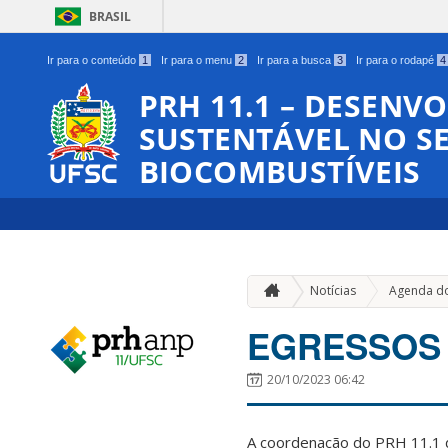
BRASIL
Ir para o conteúdo
1
Ir para o menu
2
Ir para a busca
3
Ir para o rodapé
4
PRH 11.1 – DESENV
SUSTENTÁVEL NO SE
BIOCOMBUSTÍVEIS
Notícias
Agenda do
EGRESSOS 
20/10/2023 06:42
A coordenação do PRH 11.1 