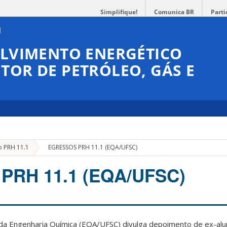
Simplifique!
Comunica BR
Parti
OLVIMENTO ENERGÉTICO
TOR DE PETRÓLEO, GÁS E
»
 PRH 11.1
EGRESSOS PRH 11.1 (EQA/UFSC)
PRH 11.1 (EQA/UFSC)
da Engenharia Química (EQA/UFSC) divulga depoimento de ex-al