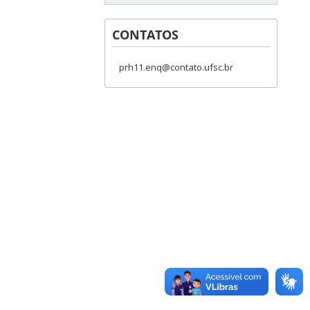
CONTATOS
prh11.enq@contato.ufsc.br