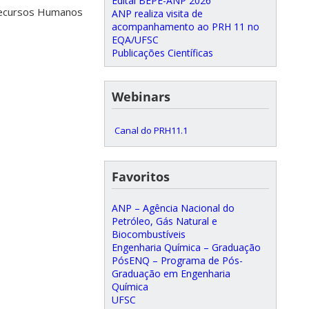
Edital BEPE-ANP 2026
 Recursos Humanos
ANP realiza visita de
acompanhamento ao PRH 11 no
EQA/UFSC
Publicações Científicas
Webinars
Canal do PRH11.1
Favoritos
ANP – Agência Nacional do
Petróleo, Gás Natural e
Biocombustíveis
Engenharia Química – Graduação
PósENQ – Programa de Pós-
Graduação em Engenharia
Química
UFSC