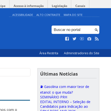
cipe
Acesso à informação
Legislação
Canais
ACESSIBILIDADE
ALTO CONTRASTE
MAPA DO SITE
Área Restrita
Administradores do Site
Últimas Notícias
⛽ Gasolina com maior teor de
etanol: o que muda?
SEMINÁRIO PRH
EDITAL INTERNO – Seleção de
Candidatos para Indicação ao
unos com o